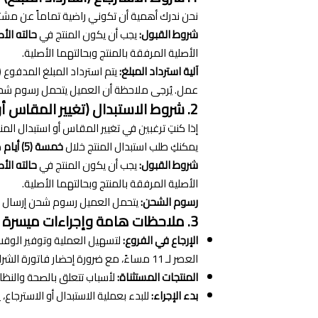
نحن ندرك أهمية أن تكوني راضية تماماً عن مشتري
شروط القبول:
يجب أن يكون المنتج في
حالته الأص
الأصلية المرفقة بالمنتج وبحالتهما الأصلية.
آلية استرداد المبلغ:
عمل. يُرجى ملاحظة أن العميل يتحمل رسوم شحن 
2. شروط الاستبدال (تغيير المقاس أو المنتج)
إذا كنتِ ترغبين في تغيير المقاس أو استبدال المنت
يمكنكِ طلب استبدال المنتج خلال
خمسة (5) أيام
م
شروط القبول:
يجب أن يكون المنتج في
حالته الأص
الأصلية المرفقة بالمنتج وبحالتهما الأصلية.
رسوم الشحن:
يتحمل العميل رسوم شحن إرسال الم
3. ملاحظات هامة وإجراءات ميسرة
الإرجاع في الفروع:
لتسهيل العملية وتوفير الوقت
العصر لـ 11 مساءً، مع ضرورة إحضار فاتورة الشراء الأصلية.
المنتجات المستثناة:
لأسباب تتعلق بالصحة والنظا
بدء الإجراء:
للبدء بعملية الاستبدال أو الاسترجاع، يرجى الت