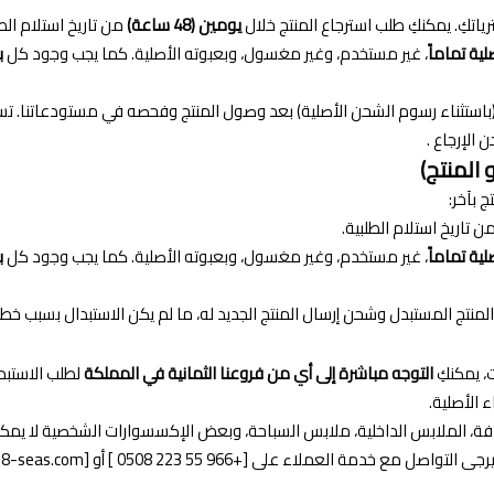
اتكِ. يمكنكِ طلب استرجاع المنتج خلال
يومين (48 ساعة)
من تاريخ استلام الطل
لية تماماً
، غير مستخدم، وغير مغسول، وبعبوته الأصلية. كما يجب وجود كل
ب
الإرجاع .
ج بآخر:
ن تاريخ استلام الطلبية.
لية تماماً
، غير مستخدم، وغير مغسول، وبعبوته الأصلية. كما يجب وجود كل
ب
نتج المستبدل وشحن إرسال المنتج الجديد له، ما لم يكن الاستبدال بسبب خطأ
، يمكنكِ
التوجه مباشرة إلى أي من فروعنا الثمانية في المملكة
فة، الملابس الداخلية، ملابس السباحة، وبعض الإكسسوارات الشخصية لا يمكن 
واصل مع خدمة العملاء على [+966 55 223 0508 ] أو [
8-seas.com