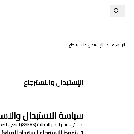
الرئيسية
الإستبدال والاسترجاع
الإستبدال والاسترجاع
سياسة الاستبدال والاسترجاع
نحن في متجر البحار الثمانية (8SEAS) نسعى لضمان رضاكم التام. تم تصميم هذه السياسة لتكون واضحة وعادلة، مما يمنحكِ الثقة الكاملة عند التسوق معنا.
1. شروط الاسترجاع (استرداد المبلغ)