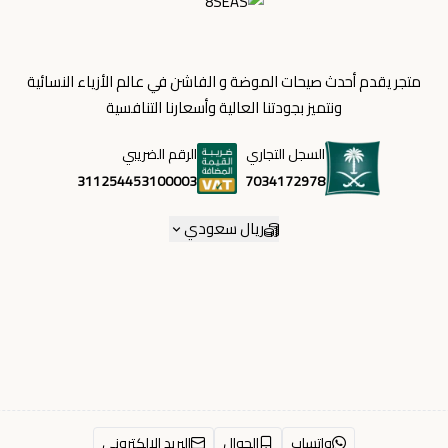
متجر يقدم أحدث صيحات الموضة و الفاشن في عالم الأزياء النسائية
ونتميز بجودتنا العالية وأسعارنا التنافسية
السجل التجاري
الرقم الضريبي
7034172978
311254453100003
ريال سعودي
واتساب
الجوال
البريد الإلكتروني