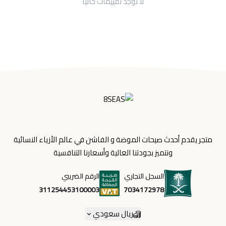
لا توجد تقييمات حاليا
متجر يقدم أحدث صيحات الموضة و الفاشن في عالم الأزياء النسائية
ونتميز بجودتنا العالية وأسعارنا التنافسية
السجل التجاري
الرقم الضريبي
7034172978
311254453100003
ريال سعودي