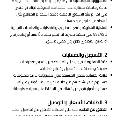
المسؤولية الاجتماعية:
نحن ملتزمون بتقديم منتجات ذات جودة
عالية وخامات ممتازة. عند استخدامك للموقع، فإنك توافقين
على احترام بيئة التسوق الرقمية وعدم استخدام الموقع لأي
أنشطة غير قانونية أو مسيئة.
الملكية الفكرية:
جميع المحتوى، والشعارات، والعلامات التجارية
لـ 8SEAS هي ملكية حصرية لنا. يُمنع منعًا باتًا نسخ أو إعادة إنتاج
أو توزيع المحتوى دون إذن خطي مسبق.
2. التسجيل والحسابات
دقة المعلومات:
يجب على المستخدمين تقديم معلومات
صحيحة ومحدثة عند التسجيل وإتمام الطلبات.
سرية الحساب:
يتحمل المستخدمون مسؤولية سرية معلومات
حسابهم وأي نشاط يتم من خلاله. نحن غير مسؤولين عن أي
خسائر أو أضرار تنجم عن فشلك في الحفاظ على سرية معلوماتك.
3. الطلبات، الأسعار، والتوصيل
التحقق من الطلب:
يجب على العملاء التحقق من تفاصيل الطلب