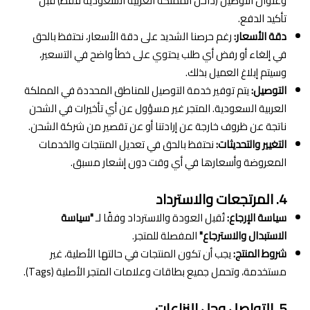
وعنوان التوصيل (داخل المملكة العربية السعودية فقط) قبل
تأكيد الدفع.
دقة الأسعار:
رغم حرصنا الشديد على دقة الأسعار، نحتفظ بالحق
في إلغاء أو رفض أي طلب يحتوي على خطأ واضح في التسعير،
وسيتم إبلاغ العميل بذلك.
التوصيل:
يتم توفير خدمة التوصيل للمناطق المحددة في المملكة
العربية السعودية. المتجر غير مسؤول عن أي تأخيرات في الشحن
ناتجة عن ظروف خارجة عن إرادتنا أو عن تقصير من شركة الشحن.
التغيير والتحديثات:
نحتفظ بالحق في تعديل المنتجات والخدمات
المعروضة وأسعارها في أي وقت دون إشعار مسبق.
4. المرتجعات والاسترداد
سياسة الإرجاع:
تُقبل العودة والاسترداد وفقًا لـ
"سياسة
الاستبدال والاسترجاع"
المفصلة للمتجر.
شروط المنتج:
يجب أن تكون المنتجات في حالتها الأصلية، غير
مستخدمة، وتحمل جميع بطاقات وعلامات المتجر الأصلية (Tags).
5. التواصل وحل النزاعات