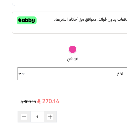
فوشي
270.14
300.15