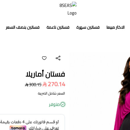
8SEAS
الاكثر مبيعا
فساتين سهرة
فساتين ناعمة
فساتين بنصف السعر
فستان أماريلا
270.14
300.15
السعر شامل الضريبة
متوفر