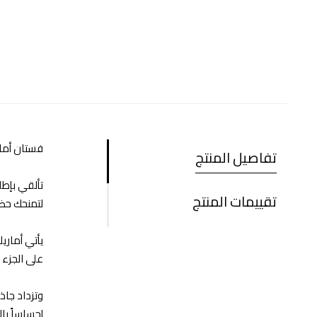
فستان أمار
تفاصيل المنتج
تألقي بإطل
تقييمات المنتج
لتمنحك حضو
يأتي أماريل
على الجزء 
وتزداد جاذ
إحساساً بال