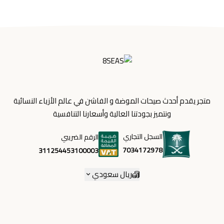
متجر يقدم أحدث صيحات الموضة و الفاشن في عالم الأزياء النسائية
ونتميز بجودتنا العالية وأسعارنا التنافسية
السجل التجاري
الرقم الضريبي
7034172978
311254453100003
ريال سعودي