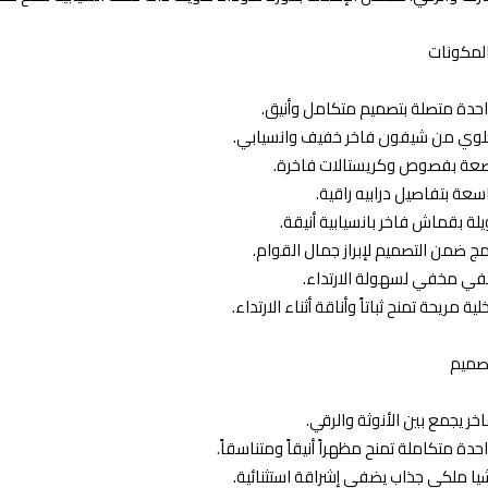
المكونات
احدة متصلة بتصميم متكامل وأنيق.
العلوي من شيفون فاخر خفيف وانسيابي.
مرصعة بفصوص وكريستالات فاخرة.
اسعة بتفاصيل درابيه راقية.
ويلة بقماش فاخر بانسيابية أنيقة.
دمج ضمن التصميم لإبراز جمال القوام.
لفي مخفي لسهولة الارتداء.
خلية مريحة تمنح ثباتاً وأناقة أثناء الارتداء.
تصميم
اخر يجمع بين الأنوثة والرقي.
حدة متكاملة تمنح مظهراً أنيقاً ومتناسقاً.
شيا ملكي جذاب يضفي إشراقة استثنائية.