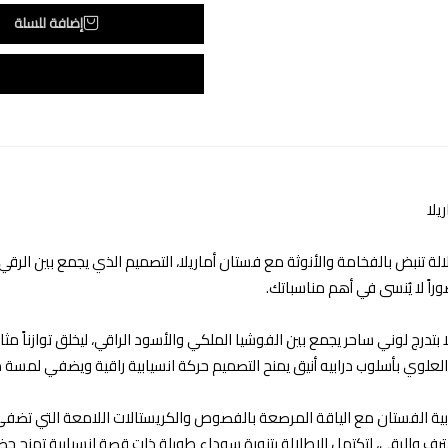
إضافة للسلة
يلا
الة تنبض بالفخامة والأنوثة مع فستان أماريلا، التصميم الذي يجمع بين الر
راً لا يُنسى في أهم مناسباتك.
ا بتدرج لوني ساحر يجمع بين الفوشيا الملكي والأسود الراقي، ليخلق توازناً مث
العلوي بأسلوب درابيه أنيق يمنح التصميم حركة انسيابية راقية ويضفي لمسة م
بية الفستان مع الياقة المرصعة بالفصوص والكريستالات اللامعة التي تضفي بري
ترف والرقي، لتكتمل الإطلالة بتنورة سوداء طويلة ذات قصة انسيابية تمنح حضور