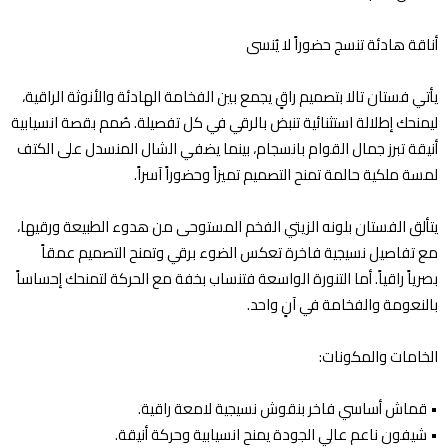
أناقة هادئة تنسج حضوراً لا يُنسى
يأتي فستان تالا بتصميم راقٍ يجمع بين الفخامة الهادئة والأنوثة الراقية،
ليمنحك إطلالة استثنائية تنبض بالرقي في كل تفصيلة. صُمم بقصة انسيابية
أنيقة تبرز جمال القوام بانسجام، بينما يضفي الشال المنسدل على الكتف
لمسة ملكية حالمة تمنح التصميم تميزاً وحضوراً آسراً.
يتألق الفستان بلونه الزيتي الفخم المستوحى من هدوء الطبيعة ورقيها،
مع تفاصيل نسيجية فاخرة تعكس الضوء برقي وتمنح التصميم عمقاً
بصرياً راقياً. أما التنورة الواسعة فتنساب بخفة مع الحركة لتمنحك إحساساً
بالنعومة والفخامة في آنٍ واحد.
الخامات والمكونات:
•⁠ ⁠قماش أساسي فاخر بنقوش نسيجية لامعة راقية.
•⁠ ⁠شيفون ناعم عالي الجودة يمنح انسيابية وحركة أنيقة.