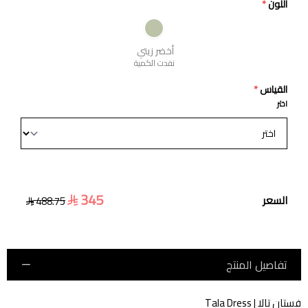
اللون
*
أخضر زيتي
نفدت الكمية
القياس
*
اختر
345
السعر
488.75
تفاصيل المنتج
فستان تالا | Tala Dress