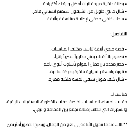
•⁠ ⁠بطانة داخلية مريحة لثبات أفضل وارتداء أكثر راحة.
•⁠ ⁠شال جانبي طويل من الشيفون بتصميم انسيابي فاخر.
•⁠ ⁠سحاب خلفي مخفي لإطلالة متناسقة وأنيقة.
التفاصيل:
•⁠ ⁠قصة ميدي أنيقة تناسب مختلف المناسبات.
•⁠ ⁠تصميم بلا أكمام يمنح مظهراً عصرياً راقياً.
•⁠ ⁠خصر محدد يبرز جمال القوام بأسلوب أنثوي ناعم.
•⁠ ⁠تنورة واسعة بانسيابية فاخرة وحركة ساحرة.
•⁠ ⁠شال كتف طويل يضفي لمسة ملكية مميزة.
مناسب لـ:
حفلات المساء، المناسبات الخاصة، حفلات الخطوبة، الاستقبالات الراقية،
والسهرات التي تتطلب إطلالة تجمع بين الفخامة والرقي.
**تالا… عندما تتحول الأناقة إلى لغةٍ من الجمال، ويصبح الحضور أكثر تميز