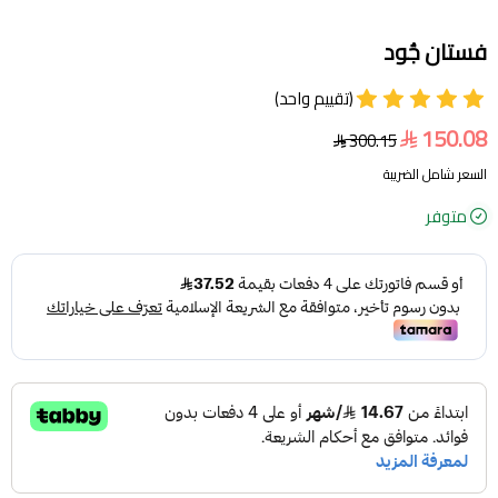
فستان جُود
(تقييم واحد)
150.08
300.15
السعر شامل الضريبة
متوفر