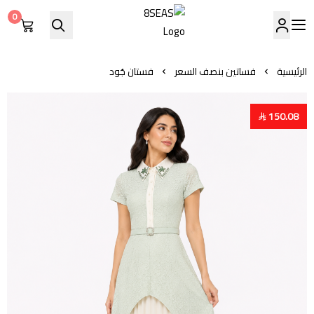
0
8SEAS
الرئيسية
فساتين بنصف السعر
فستان جُود
150.08