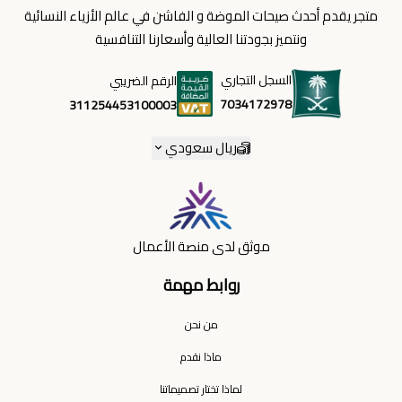
متجر يقدم أحدث صيحات الموضة و الفاشن في عالم الأزياء النسائية
ونتميز بجودتنا العالية وأسعارنا التنافسية
السجل التجاري
الرقم الضريبي
7034172978
311254453100003
ريال سعودي
موثق لدى منصة الأعمال
روابط مهمة
من نحن
ماذا نقدم
لماذا تختار تصميماتنا