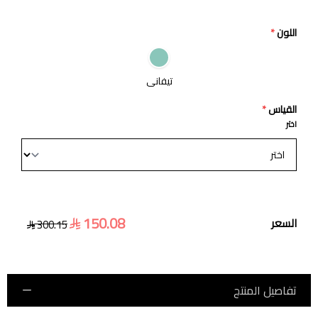
اللون
*
تيفاني
القياس
*
اختر
150.08
السعر
300.15
تفاصيل المنتج