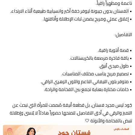
ناعمة ومظهراً راقياً.
•⁠ ⁠الفستان بدون جيبونة ليوفر خفة أكبر وانسيابية طبيعية أثناء الارتداء.
•⁠ ⁠إغلاق عملي ومريح يضمن ثبات الإطلالة وأناقتها.
التفاصيل:
•⁠ ⁠قصة أنثوية راقية.
•⁠ ⁠ياقة فاخرة مرصعة بالكريستالات.
•⁠ ⁠طول ميدي أنيق.
•⁠ ⁠تصميم مريح يناسب مختلف المناسبات.
•⁠ ⁠متوفر بلون التيفاني الناعم واللون الزهري الراقي.
•⁠ ⁠خامات مختارة بعناية تجمع بين الفخامة والراحة.
جُود ليس مجرد فستان، بل قطعة أنيقة صُممت للمرأة التي تبحث عن
التميز والرقي في أدق التفاصيل، لتمنحها حضوراً هادئاً لا يُنسى وإطلالة
تنبض بالفخامة والأنوثة 🤍