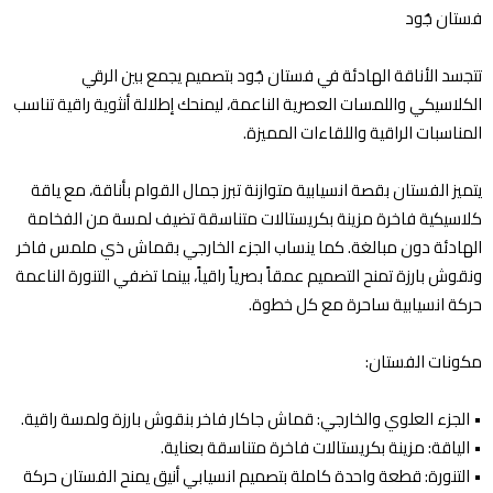
فستان جُود
تتجسد الأناقة الهادئة في فستان جُود بتصميم يجمع بين الرقي
الكلاسيكي واللمسات العصرية الناعمة، ليمنحك إطلالة أنثوية راقية تناسب
المناسبات الراقية واللقاءات المميزة.
يتميز الفستان بقصة انسيابية متوازنة تبرز جمال القوام بأناقة، مع ياقة
كلاسيكية فاخرة مزينة بكريستالات متناسقة تضيف لمسة من الفخامة
الهادئة دون مبالغة. كما ينساب الجزء الخارجي بقماش ذي ملمس فاخر
ونقوش بارزة تمنح التصميم عمقاً بصرياً راقياً، بينما تضفي التنورة الناعمة
حركة انسيابية ساحرة مع كل خطوة.
مكونات الفستان:
•⁠ ⁠الجزء العلوي والخارجي: قماش جاكار فاخر بنقوش بارزة ولمسة راقية.
•⁠ ⁠الياقة: مزينة بكريستالات فاخرة متناسقة بعناية.
•⁠ ⁠التنورة: قطعة واحدة كاملة بتصميم انسيابي أنيق يمنح الفستان حركة