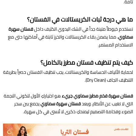
تامة.
ما هي درجة ثبات الكريستالات في الفستان؟
نستخدم خيوطاً متينة جداً في الشك اليدوي الكثيف داخل
فستان سهرة
سماوي
، مما يضمن بقاء الكريستالات والخرز ثابتة في أماكنها حتى مع
الاستخدام المستمر.
كيف يتم تنظيف فستان مطرز بالكامل؟
لحماية الألياف الحساسة والكريستالات، يجب تنظيف الفستان حصراً بطريقة
التنظيف الجاف (Dry Clean).
فستان سهرة فخم مطرز سماوي جريء
هو اختياركِ الأول لتكوني النجمة
التي لا تغيب عن الأنظار، ويعد
فستان سهرة سماوي
يجمع بين سحر
الضوء وفخامة التصميم ليمنحكِ ذكرى لا تُنسى في كل سهرة.