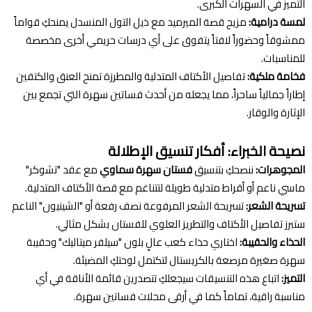
التميز في السهرات الكبرى.
لمسة درامية:
مزيج قصة الميرميد مع ذيل التول المنسدل يمنحكِ قواماً
ممشوقاً وحضوراً لافتاً يتفوق على أي درسات حريمي أخرى مخصصة
للمناسبات.
فخامة ملكية:
تفاصيل الأكتاف المتدلية والمطرزة تمنح العنق والكتفين
إطاراً جمالياً ساحراً، مما يجعله من أحدث فساتين سهرة التي تجمع بين
الإثارة والوقار.
نصيحة الخبراء: أفكار تنسيق الإطلالة
المجوهرات:
ننصحكِ بتنسيق
فستان سهرة سماوي
مع عقد "تشوكر"
ماسي ناعم أو أقراط متدلية طويلة لتتناغم مع قصة الأكتاف المتدلية.
تسريحة الشعر:
تسريحة الشعر المرفوعة نصف رفعة أو "الشينيون" الناعم
ستبرز تفاصيل الأكتاف والتطريز العلوي للفستان بشكل مثالي.
الحذاء والحقيبة:
اختاري حذاء كعب عالٍ بلون "سيلفر ميتاليك" وحقيبة
سهرة صغيرة مرصعة بالكريستال لتكتمل لوحتكِ المضيئة.
التميز:
اتباع هذه التنسيقات سيجعلكِ تتصدرين قائمة الأناقة في أي
مناسبة راقية، تماماً كما في أرقى محلات فساتين سهرة.