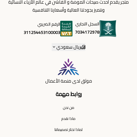
متجر يقدم أحدث صيحات الموضة و الفاشن في عالم الأزياء النسائية
ونتميز بجودتنا العالية وأسعارنا التنافسية
السجل التجاري
الرقم الضريبي
7034172978
311254453100003
ريال سعودي
موثق لدى منصة الأعمال
روابط مهمة
من نحن
ماذا نقدم
لماذا تختار تصميماتنا