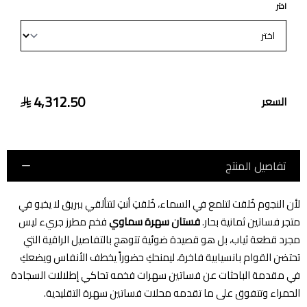
اختر
4,312.50
السعر
تفاصيل المنتج
لأن النجوم خُلقت لتلمع في السماء، خُلقتِ أنتِ لتتألقي ببريق لا يخبو في
متجر فساتين ثمانية بحار.
فستان سهرة سماوي
فخم مطرز جريء ليس
مجرد قطعة ثياب، بل هو قصيدة ضوئية تتوهج بالتفاصيل الراقية التي
تحتضن القوام بانسيابية فاخرة، ليمنحكِ حضوراً يخطف الأنفاس ويضعكِ
في مقدمة الباحثات عن فساتين سهرات فخمه تحاكي إطلالات السجادة
الحمراء وتتفوق على ما تقدمه محلات فساتين سهرة التقليدية.