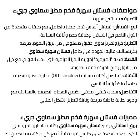
مواصفات فستان سهرة فخم مطرز سماوي جريء
التصنيف:
فساتين سهرة.
نوع القماش:
قماش أساس فاخر مطرز بالكامل، مع طبقات متعددة من
التول الناعم في الأسفل لإضافة حجم وأناقة انسيابية.
التطريز:
خرز وتطريز يدوي دقيق مستوحى من بريق النجوم، مرصع
بكريستالات عالية الجودة على كامل
فستان سهرة سماوي
.
القصة:
قصة "الميرميد" (حورية البحر) الدرامية التي تنحت القوام، مع ذيل
من التول يمنح الحركة خفة سماوية.
الأكتاف:
تفاصيل أكتاف متدلية (Off-shoulder) مطرزة بعناية لتضيف
طابعاً ملكياً راقياً لا يُنسى.
التفاصيل:
سحاب خلفي مخفي يضمن انسجام التصميم وانسيابيته مع
وجود بطانة داخلية مريحة وثابتة لتعزيز الشكل المثالي.
مميزات فستان سهرة فخم مطرز سماوي جريء
بريق استثنائي:
يتميز
فستان سهرة سماوي
بكثافة التطريز الكريستالي
الذي يجعله قطعة هاي كلاس فريدة تتلألأ مع كل حركة، مما يضمن لكِ