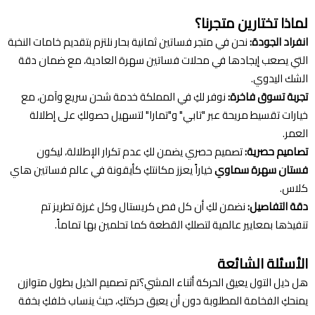
لماذا تختارين متجرنا؟
انفراد الجودة:
نحن في متجر فساتين ثمانية بحار نلتزم بتقديم خامات النخبة
التي يصعب إيجادها في محلات فساتين سهرة العادية، مع ضمان دقة
الشك اليدوي.
تجربة تسوق فاخرة:
نوفر لكِ في المملكة خدمة شحن سريع وآمن، مع
خيارات تقسيط مريحة عبر "تابي" و"تمارا" لتسهيل حصولكِ على إطلالة
العمر.
تصاميم حصرية:
تصميم حصري يضمن لكِ عدم تكرار الإطلالة، ليكون
فستان سهرة سماوي
خياراً يعزز مكانتكِ كأيقونة في عالم فساتين هاي
كلاس.
دقة التفاصيل:
نضمن لكِ أن كل فص كريستال وكل غرزة تطريز تم
تنفيذها بمعايير عالمية لتصلكِ القطعة كما تحلمين بها تماماً.
الأسئلة الشائعة
هل ذيل التول يعيق الحركة أثناء المشي؟تم تصميم الذيل بطول متوازن
يمنحكِ الفخامة المطلوبة دون أن يعيق حركتكِ، حيث ينساب خلفكِ بخفة