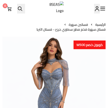
0
8SEAS
الرئيسية
فساتين سهرة
فستان سهرة فخم مطرز سماوي جرئ - فستان الثريا
كوبون خصم W500