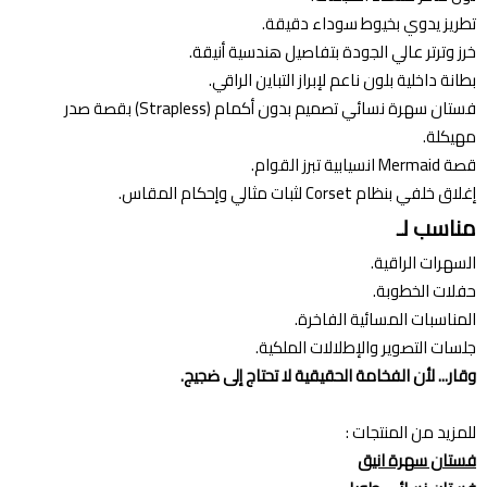
تطريز يدوي بخيوط سوداء دقيقة.
خرز وترتر عالي الجودة بتفاصيل هندسية أنيقة.
بطانة داخلية بلون ناعم لإبراز التباين الراقي.
فستان سهرة نسائي تصميم بدون أكمام (Strapless) بقصة صدر
مهيكلة.
قصة Mermaid انسيابية تبرز القوام.
إغلاق خلفي بنظام Corset لثبات مثالي وإحكام المقاس.
مناسب لـ
السهرات الراقية.
حفلات الخطوبة.
المناسبات المسائية الفاخرة.
جلسات التصوير والإطلالات الملكية.
وقار... لأن الفخامة الحقيقية لا تحتاج إلى ضجيج.
للمزيد من المنتجات :
فستان سهرة انيق