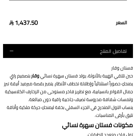
1,437.50
السعر
تفاصيل المنتج
فستان وقار
حين تلتقي الهيبة بالأنوثة، يولد فستان سهرة نسائي
وقار
بتصميم راقٍ
يمنحكِ حضوراً استثنائياً وإطلالة تخطف الأنظار. يتميز بقصة ميرميد أنيقة تبرز
جمال القوام بانسيابية، مع تطريز فاخر مستوحى من الزخارف الكلاسيكية
ولمسات شفافة مدروسة تضيف جاذبية راقية دون مبالغة.
ينساب التول المتدرج في الجزء السفلي بخفة ليمنحكِ حركة ملكية وأناقة
تليق بأرقى المناسبات.
مكونات فستان سهرة نسائي
تول فاخر متعدد الطبقات.