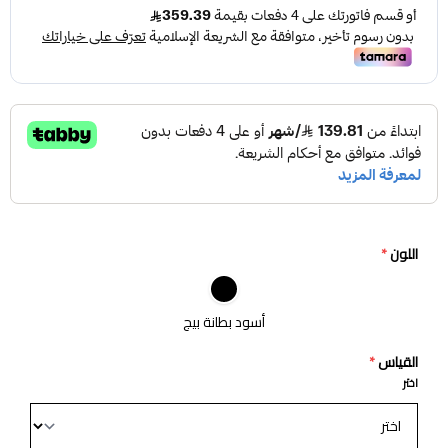
اللون
*
أسود بطانة بيج
القياس
*
اختر