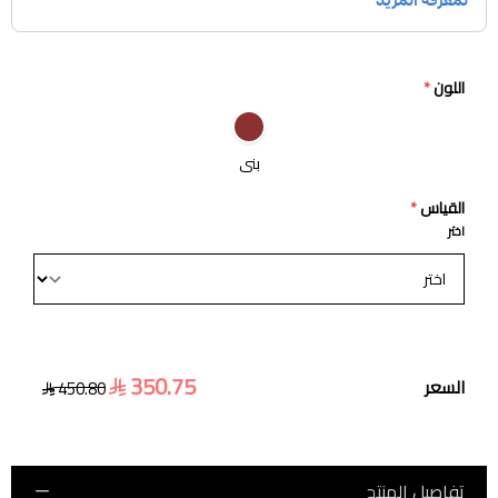
اللون
*
بني
القياس
*
اختر
350.75
السعر
450.80
تفاصيل المنتج