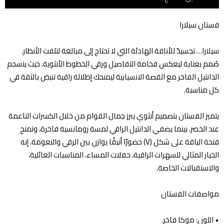
فستان سيلارا
سيلارا… تجسيدٌ للأناقة الهادئة التي لا تحتاج إلى مبالغة لتلفت الأنظار.
صُمم بعناية ليعكس فخامة التفاصيل ورقي الخطوط الأنثوية، حيث ينسجم
الدانتيل الفاخر مع القصة الانسيابية ليمنحك إطلالة راقية تنبض بالثقة في
كل مناسبة.
يتميز الفستان بتصميم أنثوي يبرز جمال القوام من خلال الكسرات الناعمة
عند الخصر، بينما يضفي الدانتيل الراقي لمسة رومانسية فاخرة، وتمنح
فتحة الياقة على شكل (V) حضورًا أنيقًا يوازن بين الرقي والنعومة. إنه
الخيار المثالي للسهرات الراقية، حفلات المساء، المناسبات العائلية،
والاستقبالات الخاصة.
مواصفات الفستان
•⁠ ⁠اللون: موكا فاخر.