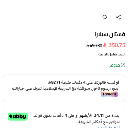
فستان سيلارا
350.75
450.80
السعر شامل الضريبة
متوفر