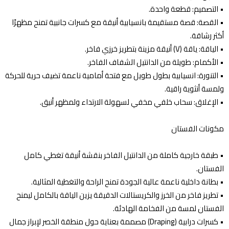
•⁠ ⁠التصميم: قطعة واحدة.
•⁠ ⁠القصة: قصة مستقيمة بانسيابية أنيقة مع كسرات جانبية تمنح مظهرًا
أكثر رشاقة.
•⁠ ⁠الياقة: ياقة (V) أنيقة مزينة بتطريز خرزي فاخر.
•⁠ ⁠الأكمام: طويلة من الدانتيل الشفاف الفاخر.
•⁠ ⁠التنورة: انسيابية بطول طويل مع فتحة أمامية ناعمة تضيف حرية للحركة
ولمسة أنثوية راقية.
•⁠ ⁠الإغلاق: سحاب خلفي مخفي لسهولة الارتداء ولمظهر أنيق.
مكونات الفستان
•⁠ ⁠طبقة خارجية كاملة من الدانتيل الفاخر بنقشة أنيقة تغطي كامل
الفستان.
•⁠ ⁠بطانة داخلية ناعمة عالية الجودة تمنح الراحة والتغطية المثالية.
•⁠ ⁠تطريز فاخر من الخرز والكريستالات الدقيقة يزين الياقة بالكامل ليمنح
الفستان لمسة من الفخامة الهادئة.
•⁠ ⁠كسرات درابية (Draping) مصممة بعناية حول منطقة الخصر لإبراز جمال