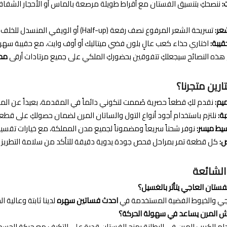
:
عر:
تسريحة الشعر المرفوع نصف رفعة (Half-up) أو الويفي المنسدل للخلف ستكون مثالية لإظهار تفاصيل الياقة العميقة والأكتاف المطرزة.
قيبة:
اختاري حذاء كعب عالٍ بلون فضي ميتاليك أو أوف وايت، مع حقيبة سهرة صغيرة صلبة (Box Clutch) باللون الفضي
 هذه النصائح سيجعلكِ تتفوقين بحضوركِ الملكي على جميع مرتادات أرقى
مح
تارين متجرنا؟
يم:
نقدم لكِ قطعاً حصرية صُممت لتكوني دائماً في المقدمة، بعيداً عن الم
ة:
نلتزم باستخدام أجود أنواع التول والساتان المرن لضمان حصولكِ على قط
ط ميسر:
نوفر شحناً سريعاً ومضموناً لجميع مدن المملكة، مع خيارات تقسيط
:
كل قطعة تمر بمراحل فحص جودة يدوية دقيقة للتأكد من سلامة التطريز ا
الشائعة
ستان العاجي يتأثر بالغسيل؟
اجي والخيوط الفضية المستخدمة في
احدث فساتين سهره
لدينا ثابتة وعالية 
 المرن يساعد في سهولة الحركة؟
ام الكريب المرن في البطانة يمنح الفستان قدرة على التكيف مع حركة الجسم