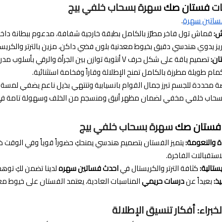
ات
فستان صك
سهرة بسحاب خلفي بيج
ساتين سهرة
.
ش:
قماش تول فاخر مطرّز بالكامل بطبقة خارجية شفافة، مدعوم ببطانة داخلية 
ز يدوي هندسي دقيق بخيوط معدنية بلون فضي داكن، مزين بالترتر والكريستال 
ان:
تصميم ياقة على شكل حرف V أنثوية توازن بين الجرأة والرقي بأسلوب مدروس.
مام طويلة مطرزة بالكامل تمنح الإطلالة وقاراً وفخامة استثنائية.
 محددة للجسم تبرز جمال القوام بانسيابية وتنتهي بذيل ناعم يضفي لمسة 
حاب خلفي مخفي لضمان مظهر أنيق ومنسجم من الخلف وسهولة تامة في ا
فستان صك
سهرة بسحاب خلفي بيج
ة والنعومة:
يتميز الفستان بتصميم هندسي يمنحكِ حضوراً قوياً وفي الوقت ذ
استقبالات الفاخرة.
ستالية:
كثافة الترتر والكريستال في
احدث فساتين سهره
لدينا تضمن لكِ توهجا
ذ:
بعيداً عن
درسات حريمي
المناسبات العادية، يعتمد الفستان على خيوط 
خبراء: أفكار تنسيق الإطلالة