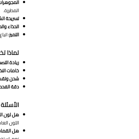
المجوهرات
المطرزة.
تسريحة الش
الحذاء والح
التميز:
اتباع
لماذا تخ
ريادة التصم
خامات النخب
شحن وتقسي
دقة الفحص
الأسئلة 
هل لون الف
اللون الع
هل القماش
نعم، استخد