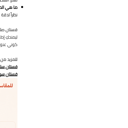
ما هي الطر
نظراً لدقة الخي
فستان ص
ليمنحكِ إطلا
كوني عنوان
للمزيد من ا
فستان سلط
فستان سهر