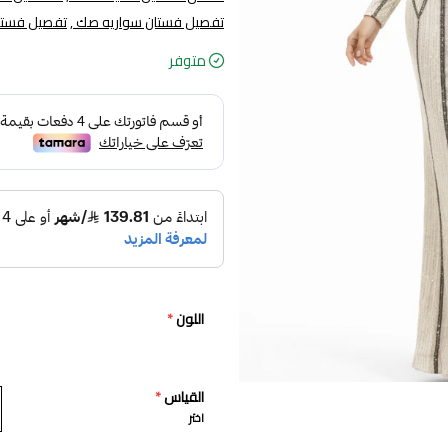
تفصيل فستان سواريه صك ,
تفصيل فستا
متوفر
اللون
*
القياس
*
اختر