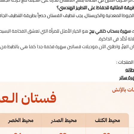
يقة المثالية للحفاظ على التطريز الهندسي؟
وط المعدنية والكريستال، يجب تنظيف الفستان حصراً بطريقة التنظيف الجاف (Dry Clean) وتجنب الاحتكاك بالأسطح الخ
ك
سهرة بسحاب خلفي بيج
هو الخيار الأمثل للمرأة التي تعشق الفخامة البس
لة تُخلّد في الذاكرة.
 العِزّ، واطلبي الآن موديلات فساتين سهرة فخمة جدا كما هي بالظبط من
لمنتجات :
انه
ة ساتر