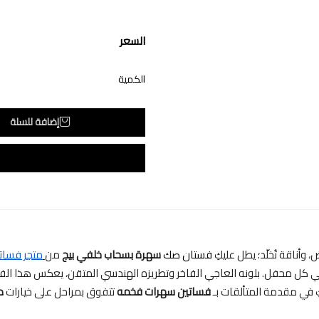
السعر
الكمية
إضافة للسلة
 وأناقة تُخلّد؛ يطل عليكِ
فستان صك
سهرة بسحاب خلفي بيج
من
متجر فساتي
في كل محفل. بلونه العاجي الفاخر وتطريزه الهندسي المتقن، يعكس هذا الفس
كِ في مقدمة المتألقات بـ
فساتين سهرات فخمه
تتفوق بمراحل على خيارات
م