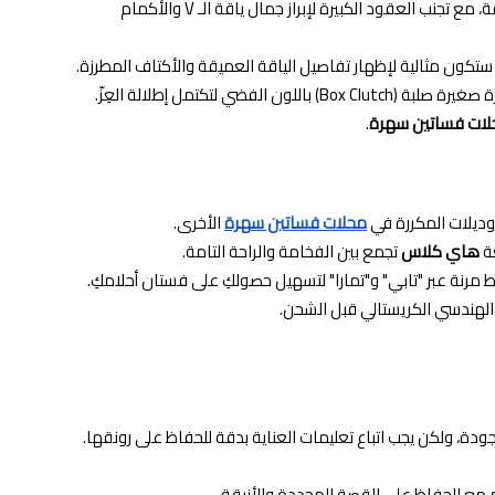
ننصحكِ بتنسيق الفستان مع أقراط طويلة مرصعة بالماس أو الأحجار الشفافة، مع تجنب العقود الكبيرة لإبراز جمال ياقة الـ V والأكمام
 لتكتمل إطلالة العِزّ.
لات فساتين سهرة
.
وديلات المكررة في
محلات فساتين سهرة
الأخرى.
عة
هاي كلاس
تجمع بين الفخامة والراحة التامة.
 مرنة عبر "تابي" و"تمارا" لتسهيل حصولكِ على فستان أحلامكِ.
لهندسي الكريستالي قبل الشحن.
الجودة، ولكن يجب اتباع تعليمات العناية بدقة للحفاظ على رونقها.
 مع الحفاظ على القصة المحددة والأنيقة.