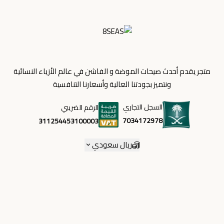
متجر يقدم أحدث صيحات الموضة و الفاشن في عالم الأزياء النسائية
ونتميز بجودتنا العالية وأسعارنا التنافسية
السجل التجاري
الرقم الضريبي
7034172978
311254453100003
ريال سعودي