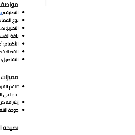
مواصف
التصنيف:
ف
نوع القما
التطريز:
تطري
ياقة الفست
الأكمام:
أك
القصة:
قصة
التفاصيل:
س
مميزات
تناغم القو
عنها في ال
إشراقة كري
جودة التنفي
نصيحة ال