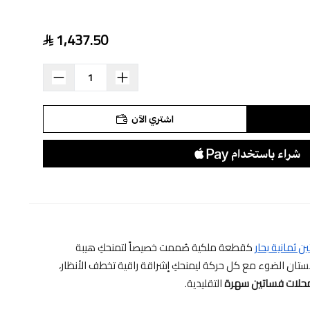
1,437.50
اشتري الآن
ن ثمانية بحار
كقطعة ملكية صُممت خصيصاً لتمنحكِ هيبة
تان الضوء مع كل حركة ليمنحكِ إشراقة راقية تخطف الأنظار،
حلات فساتين سهرة
التقليدية.