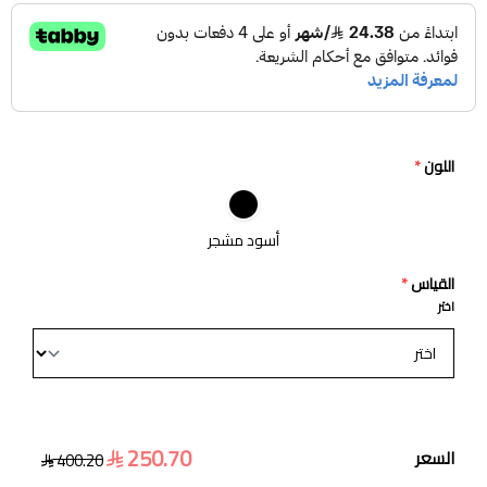
اللون
*
أسود مشجر
القياس
*
اختر
250.70
السعر
400.20