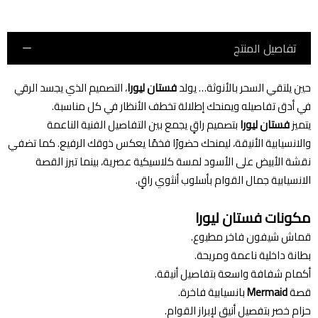
تفاصيل المنتج
حين يلتقي السحر بالأنوثة… يولد
فستان ليورا
، التصميم الذي يجسد الرقي
في أدق تفاصيله ويمنحك إطلالة تخطف الأنظار في كل مناسبة.
يتميز
فستان ليورا
بتصميم راقٍ يجمع بين التفاصيل الفنية الناعمة
والانسيابية الأنيقة، ليمنحك حضورًا فخمًا يعكس ذوقك الرفيع. كما تضفي
نقشة الأبيض على الأسود لمسة كلاسيكية عصرية، بينما تبرز القصة
الانسيابية جمال القوام بأسلوب أنثوي راقٍ.
مكونات فستان ليورا
قماش شيفون فاخر مطبوع.
بطانة داخلية ناعمة ومريحة.
أكمام شفافة واسعة بتفاصيل أنيقة.
قصة
Mermaid
بانسيابية فاخرة.
حزام خصر بتفصيل أنيق لإبراز القوام.