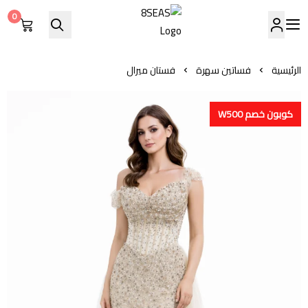
0
8SEAS
الرئيسية
فساتين سهرة
فستان ميرال
كوبون خصم W500