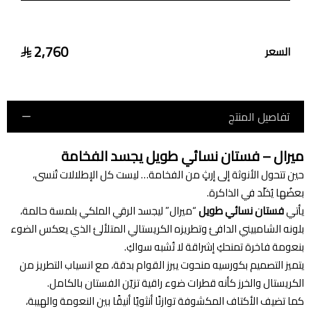
2,760
السعر
تفاصيل المنتج
ميرال – فستان نسائي طويل يجسد الفخامة
حين تتحول الأنوثة إلى إرثٍ من الفخامة… ليست كل الإطلالات تُنسى،
بعضُها يُخلّد في الذاكرة.
يأتي
فستان نسائي طويل
“ميرال” ليجسد الرقي الملكي بلمسة حالمة،
بلونه الشامبيني الدافئ وتطريزه الكريستالي المتلألئ الذي يعكس الضوء
بنعومة فاخرة تمنحكِ إشراقة لا تُشبه سواكِ.
يتميز التصميم بكورسيه منحوت يبرز القوام بدقة، مع انسياب التطريز من
الكريستال والخرز كأنه قطرات ضوء راقية تزيّن الفستان بالكامل.
كما تضيف الأكتاف المكشوفة توازنًا أنثويًا أنيقًا بين النعومة والهيبة،