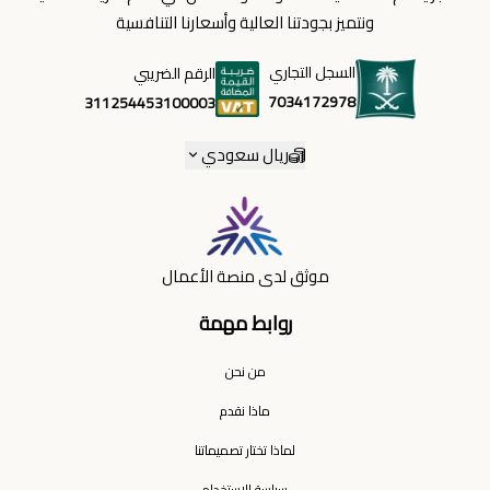
ونتميز بجودتنا العالية وأسعارنا التنافسية
السجل التجاري
الرقم الضريبي
7034172978
311254453100003
ريال سعودي
موثق لدى منصة الأعمال
روابط مهمة
من نحن
ماذا نقدم
لماذا تختار تصميماتنا
سياسة الاستخدام