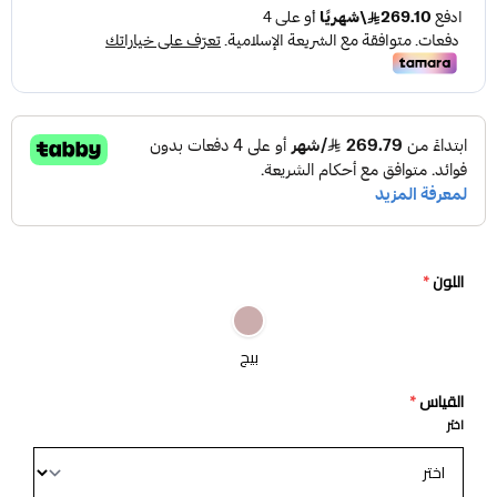
اللون
*
بيج
القياس
*
اختر