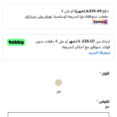
اللون
*
بيج
القياس
*
اختر