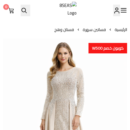
0
8SEAS
الرئيسية
فساتين سهرة
فستان وهج
كوبون خصم W500