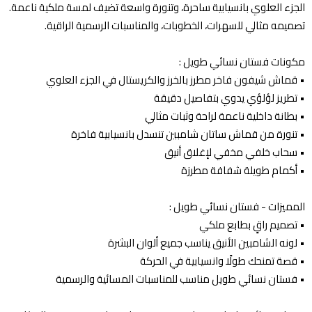
الجزء العلوي بانسيابية ساحرة، وتنورة واسعة تضيف لمسة ملكية ناعمة.
تصميمه مثالي للسهرات، الخطوبات، والمناسبات الرسمية الراقية.
مكونات فستان نسائي طويل :
• قماش شيفون فاخر مطرز بالخرز والكريستال في الجزء العلوي
• تطريز لؤلؤي يدوي بتفاصيل دقيقة
• بطانة داخلية ناعمة لراحة وثبات مثالي
• تنورة من قماش ساتان شامبين تنسدل بانسيابية فاخرة
• سحاب خلفي مخفي لإغلاق أنيق
• أكمام طويلة شفافة مطرزة
المميزات - فستان نسائي طويل :
• تصميم راقٍ بطابع ملكي
• لونه الشامبين الأنيق يناسب جميع ألوان البشرة
• قصة تمنحك طولًا وانسيابية في الحركة
• فستان نسائي طويل مناسب للمناسبات المسائية والرسمية