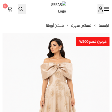
0
8SEAS
الرئيسية
فساتين سهرة
فستان أوريانا
كوبون خصم W500