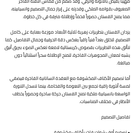
مهيباً يفيض بالأنوثة والرقي. وقد صُمم من قماش التفتة الفاخر
المعروف بقوامه الملكي وقدرته على إبراز جمال التصميم وانسيابيته،
مما يمنح الفستان حضوراً فخماً وإطلالة مترفة في كل خطوة.
يزدان الفستان بتطريزات زهرية ثلاثية الأبعاد موزعة بعناية على كامل
التصميم، لتخلق بعداً فنياً راقياً يعكس دقة الحرفية وجمال التفاصيل. كما
تتألق هذه التطريزات بفصوص كريستالية لامعة تعكس الضوء ببريق أنيق
يشبه لمعان المجوهرات الفاخرة، لتمنح الإطلالة سحراً استثنائياً دون
مبالغة.
أما تصميم الأكتاف المكشوفة مع العقدة الساتانية الفاخرة فيضفي
لمسة أنثوية راقية تجمع بين النعومة والفخامة، بينما تنسدل التنورة
الواسعة بانسيابية ملكية تمنح الفستان حركة ساحرة وحضوراً يخطف
الأنظار في مختلف المناسبات.
تفاصيل التصميم
•⁠ ⁠تصميم أوف شولدر فاخر بأكتاف مكشوفة.