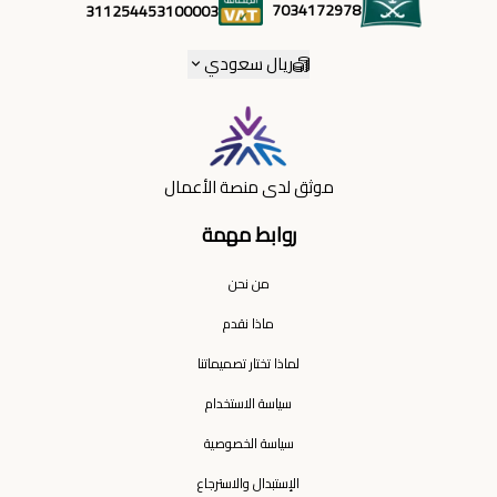
7034172978
311254453100003
ريال سعودي
موثق لدى منصة الأعمال
روابط مهمة
من نحن
ماذا نقدم
لماذا تختار تصميماتنا
سياسة الاستخدام
سياسة الخصوصية
الإستبدال والاسترجاع