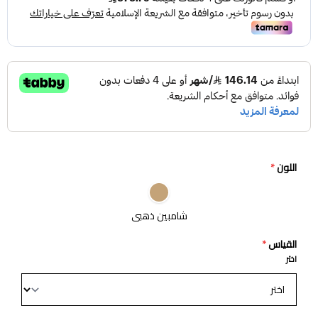
اللون
*
شامبين ذهبي
القياس
*
اختر