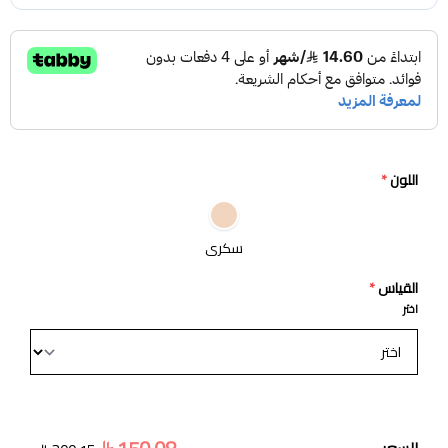
اللون
*
سكري
القياس
*
اختر