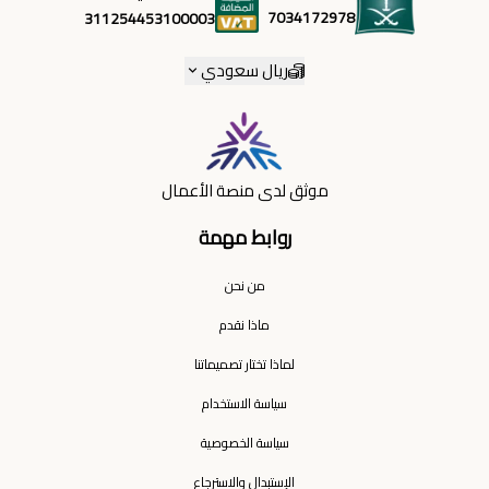
7034172978
311254453100003
ريال سعودي
موثق لدى منصة الأعمال
روابط مهمة
من نحن
ماذا نقدم
لماذا تختار تصميماتنا
سياسة الاستخدام
سياسة الخصوصية
الإستبدال والاسترجاع